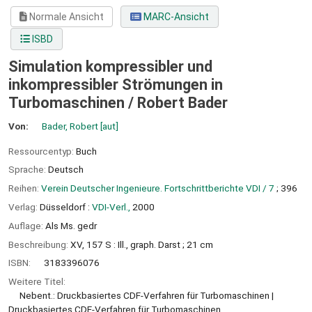
Normale Ansicht
MARC-Ansicht
ISBD
Simulation kompressibler und
inkompressibler Strömungen in
Turbomaschinen /
Robert Bader
Von:
Bader, Robert
[aut]
Ressourcentyp:
Buch
Sprache:
Deutsch
Reihen:
Verein Deutscher Ingenieure. Fortschrittberichte VDI / 7
; 396
Verlag:
Düsseldorf :
VDI-Verl.,
2000
Auflage:
Als Ms. gedr
Beschreibung:
XV, 157 S : Ill., graph. Darst ; 21 cm
ISBN:
3183396076
Weitere Titel:
Nebent.: Druckbasiertes CDF-Verfahren für Turbomaschinen
Druckbasiertes CDF-Verfahren für Turbomaschinen