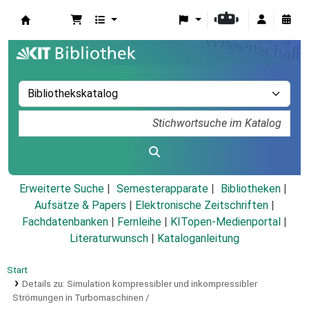
Koha
Erweiterte Suche
Semesterapparate
Bibliotheken
Aufsätze & Papers
|
Elektronische Zeitschriften
|
Fachdatenbanken
|
Fernleihe
|
KITopen-Medienportal
|
Literaturwunsch
|
Kataloganleitung
Start
Details zu:
Simulation kompressibler und inkompressibler
Strömungen in Turbomaschinen /