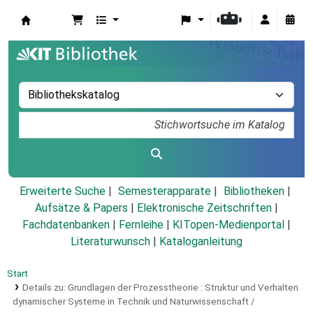
Koha
Erweiterte Suche
Semesterapparate
Bibliotheken
Aufsätze & Papers
|
Elektronische Zeitschriften
|
Fachdatenbanken
|
Fernleihe
|
KITopen-Medienportal
|
Literaturwunsch
|
Kataloganleitung
Start
Details zu:
Grundlagen der Prozesstheorie :
Struktur und Verhalten
dynamischer Systeme in Technik und Naturwissenschaft /