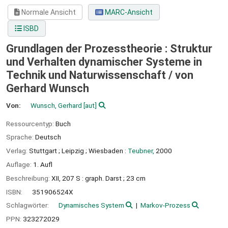
Normale Ansicht
MARC-Ansicht
ISBD
Grundlagen der Prozesstheorie : Struktur
und Verhalten dynamischer Systeme in
Technik und Naturwissenschaft /
von
Gerhard Wunsch
Von:
Wunsch, Gerhard
[aut]
Ressourcentyp:
Buch
Sprache:
Deutsch
Verlag:
Stuttgart ;
Leipzig ;
Wiesbaden :
Teubner,
2000
Auflage:
1. Aufl
Beschreibung:
XII, 207 S : graph. Darst ; 23 cm
ISBN:
351906524X
Schlagwörter:
Dynamisches System
Markov-Prozess
PPN:
323272029