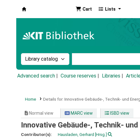
Cart
Lists
Koha online
Search the catalog by:
Search the catalog by k
Advanced search
Course reserves
Libraries
Articl
Home
Details for:
Innovative Gebäude-, Technik- und Ener
Normal view
MARC view
ISBD view
Innovative Gebäude-, Technik- und
Contributor(s):
Hausladen, Gerhard
[Hrsg.]