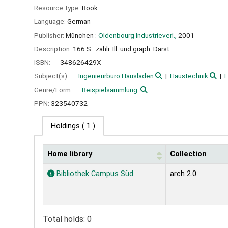
Resource type:
Book
Language:
German
Publisher:
München :
Oldenbourg Industrieverl.,
2001
Description:
166 S : zahlr. Ill. und graph. Darst
ISBN:
348626429X
Subject(s):
Ingenieurbüro Hausladen
Haustechnik
E
Genre/Form:
Beispielsammlung
PPN:
323540732
Holdings
( 1 )
Home library
Collection
Holdings
Bibliothek Campus Süd
arch 2.0
Total holds: 0