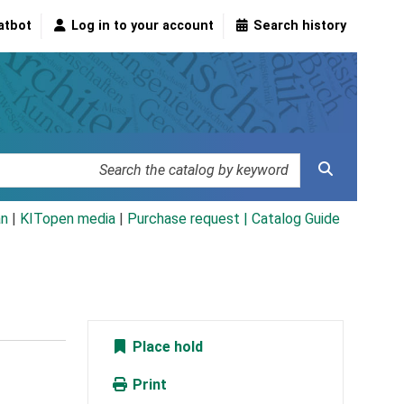
atbot
Log in to your account
Search history
an
|
KITopen media
|
Purchase request |
Catalog Guide
Place hold
Print