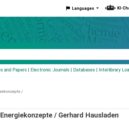
KI-Ch
Languages
eyword
es and Papers
|
Electronic Journals
|
Databases
|
Interlibrary Lo
giekonzepte /
 Energiekonzepte /
Gerhard Hausladen