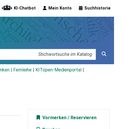
KI-Chatbot
Mein Konto
Suchhistorie
nken
|
Fernleihe
|
KITopen-Medienportal
|
Vormerken