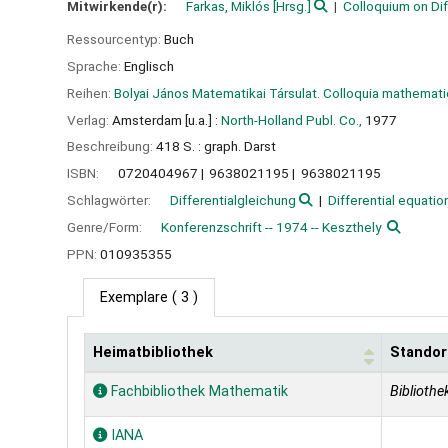
Mitwirkende(r):
Farkas, Miklós
[Hrsg.]
Colloquium on Dif
Ressourcentyp:
Buch
Sprache:
Englisch
Reihen:
Bolyai János Matematikai Társulat. Colloquia mathemati
Verlag:
Amsterdam [u.a.] :
North-Holland Publ. Co.,
1977
Beschreibung:
418 S. : graph. Darst
ISBN:
0720404967
9638021195
9638021195
Schlagwörter:
Differentialgleichung
Differential equatio
Genre/Form:
Konferenzschrift -- 1974 -- Keszthely
PPN:
010935355
Exemplare
( 3 )
Heimatbibliothek
Standor
Exemplare
Fachbibliothek Mathematik
Bibliothek
IANA