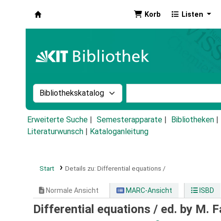
Korb
Listen
Koha
Suche im Katalog nach:
Stichwortsuche im Ka
Erweiterte Suche
Semesterapparate
Bibliotheken
Literaturwunsch
|
Kataloganleitung
Start
Details zu:
Differential equations /
Normale Ansicht
MARC-Ansicht
ISBD
Differential equations /
ed. by M. 