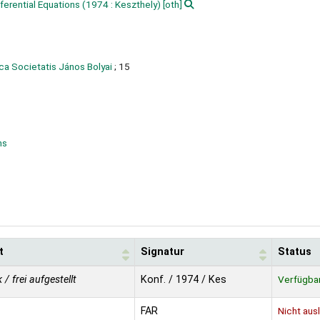
ferential Equations
(1974 : Keszthely)
[oth]
ca Societatis János Bolyai
; 15
ns
t
Signatur
Status
 / frei aufgestellt
Konf. / 1974 / Kes
Verfügba
FAR
Nicht aus