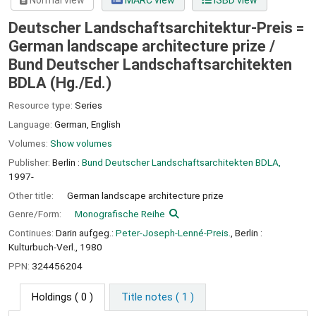
Normal view
MARC view
ISBD view
Deutscher Landschaftsarchitektur-Preis =
German landscape architecture prize /
Bund Deutscher Landschaftsarchitekten
BDLA (Hg./Ed.)
Resource type:
Series
Language:
German
,
English
Volumes:
Show volumes
Publisher:
Berlin :
Bund Deutscher Landschaftsarchitekten BDLA,
1997-
Other title:
German landscape architecture prize
Genre/Form:
Monografische Reihe
Continues:
Darin aufgeg.:
Peter-Joseph-Lenné-Preis.
, Berlin :
Kulturbuch-Verl., 1980
PPN:
324456204
Holdings
( 0 )
Title notes ( 1 )