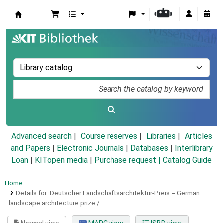
Koha online
Advanced search
Course reserves
Libraries
Articles
and Papers
|
Electronic Journals
|
Databases
|
Interlibrary
Loan
|
KITopen media
|
Purchase request |
Catalog Guide
Home
Details for:
Deutscher Landschaftsarchitektur-Preis =
German
landscape architecture prize /