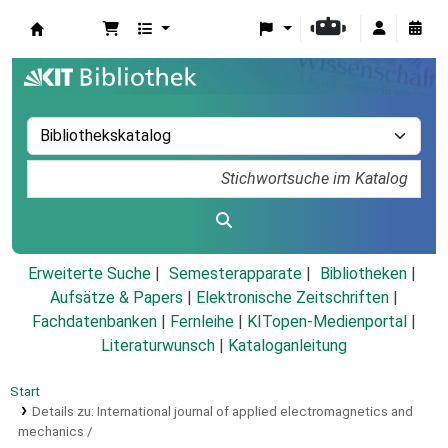
Koha
Erweiterte Suche
Semesterapparate
Bibliotheken
Aufsätze & Papers
|
Elektronische Zeitschriften
|
Fachdatenbanken
|
Fernleihe
|
KITopen-Medienportal
|
Literaturwunsch
|
Kataloganleitung
Start
Details zu:
International journal of applied electromagnetics and
mechanics /