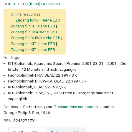
DOI:
10.1111/(ISSN)1475-5661
Online resources:
Zugang für KIT siehe EZB
Zugang für KIT siehe EZB
Zugang für HKA siehe EZB
Zugang für DHWB siehe EZB
Zugang für KIT siehe EZB
Zugang für KIT siehe EZB
Holdings:
KIT-Bibliothek, Academic Search Premier: 2001-03-01 -: 2001 -, Die
letzten 12 Monate sind nicht zugänglich;
Fachbibliothek HKA, DEAL: 22.1997,3 -;
Fachbibliothek DHBW-KA, DEAL: 22.1997,3 -;
KIT-Bibliothek, DEAL: 22.1997,3 -;
KIT-Bibliothek: 1965,36 -, Die letzten 6 Jahrgänge sind nicht
zugänglich
Continues:
Fortsetzung von:
Transactions and papers.
, London :
George Philip & Son, 1946.
PPN:
32482727X