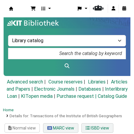
Koha online
Advanced search
Course reserves
Libraries
Articles
and Papers
|
Electronic Journals
|
Databases
|
Interlibrary
Loan
|
KITopen media
|
Purchase request |
Catalog Guide
Home
Details for:
Transactions of the Institute of British Geographers
Normal view
MARC view
ISBD view