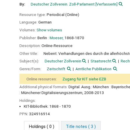
By:
Deutscher Zollverein. Zoll-Parlament
[VerfasserIn]
Resource type:
Periodical (Online)
Language:
German
Volumes:
Show volumes
Publisher:
Berlin :
Moeser,
1868-1870
Description:
Online-Ressource
Other title:
Nebent: Verhandlungen des durch die allerhöchst
Subject(s):
Deutscher Zollverein
Staatsrecht
Rech
Genre/Form:
Zeitschrift
Amtliche Publikation
Online resources:
Zugang für KIT siehe EZB
Additional physical formats:
Digital. Ausg.: München : Bayerisch
: Münchener Digitalisierungszentrum, 2008-2013
Holdings:
KIT-Bibliothek: 1868 - 1870
PPN:
324916914
Holdings
( 0 )
Title notes ( 3 )