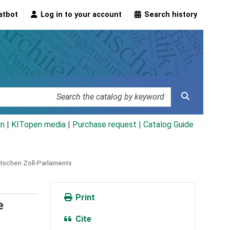
atbot
Log in to your account
Search history
an
|
KITopen media
|
Purchase request |
Catalog Guide
utschen Zoll-Parlaments
Print
e
Cite