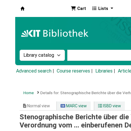
Cart
Lists
Koha online
Search the catalog by:
Search the catalog by k
Advanced search
Course reserves
Libraries
Articl
Home
Details for:
Stenographische Berichte über die Verh
Normal view
MARC view
ISBD view
Stenographische Berichte über die
Verordnung vom ... einberufenen D