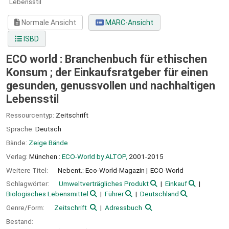
Lebensstil
Normale Ansicht
MARC-Ansicht
ISBD
ECO world : Branchenbuch für ethischen
Konsum ; der Einkaufsratgeber für einen
gesunden, genussvollen und nachhaltigen
Lebensstil
Ressourcentyp:
Zeitschrift
Sprache:
Deutsch
Bände:
Zeige Bände
Verlag:
München :
ECO-World by ALTOP,
2001-2015
Weitere Titel:
Nebent.: Eco-World-Magazin
ECO-World
Schlagwörter:
Umweltverträgliches Produkt
Einkauf
Biologisches Lebensmittel
Führer
Deutschland
Genre/Form:
Zeitschrift
Adressbuch
Bestand: