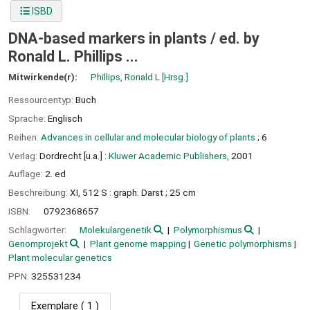
ISBD
DNA-based markers in plants /
ed. by
Ronald L. Phillips ...
Mitwirkende(r):
Phillips, Ronald L
[Hrsg.]
Ressourcentyp:
Buch
Sprache:
Englisch
Reihen:
Advances in cellular and molecular biology of plants
; 6
Verlag:
Dordrecht [u.a.] :
Kluwer Academic Publishers,
2001
Auflage:
2. ed
Beschreibung:
XI, 512 S : graph. Darst ; 25 cm
ISBN:
0792368657
Schlagwörter:
Molekulargenetik
Polymorphismus
Genomprojekt
Plant genome mapping
Genetic polymorphisms
Plant molecular genetics
PPN:
325531234
Exemplare
( 1 )