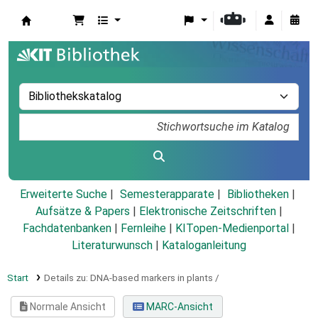
Koha
Erweiterte Suche
Semesterapparate
Bibliotheken
Aufsätze & Papers
|
Elektronische Zeitschriften
|
Fachdatenbanken
|
Fernleihe
|
KITopen-Medienportal
|
Literaturwunsch
|
Kataloganleitung
Start
Details zu:
DNA-based markers in plants /
Normale Ansicht
MARC-Ansicht