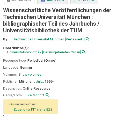
Normal view
MARC view
ISBD view
Wissenschaftliche Veröffentlichungen der
Technischen Universität München :
bibliographischer Teil des Jahrbuchs /
Universitätsbibliothek der TUM
By:
Technische Universität München
[VerfasserIn]
Contributor(s):
Universitätsbibliothek
[Herausgebendes Organ]
Resource type:
Periodical (Online)
Language:
German
Volumes:
Show volumes
Publisher:
München :
Univ.,
1996-
Description:
Online-Ressource
Genre/Form:
Zeitschrift
Online resources:
Zugang für KIT siehe EZB