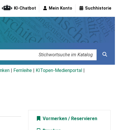
KI-Chatbot
Mein Konto
Suchhistorie
nken
|
Fernleihe
|
KITopen-Medienportal
|
Vormerken