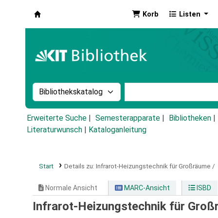
Korb
Listen
Koha
Suche im Katalog nach:
Stichwortsuche im Ka
Erweiterte Suche
Semesterapparate
Bibliotheken
Literaturwunsch
|
Kataloganleitung
Start
Details zu:
Infrarot-Heizungstechnik für Großräume /
Normale Ansicht
MARC-Ansicht
ISBD
Infrarot-Heizungstechnik für Gro