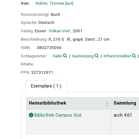
Von:
Kübler, Thomas
[aut]
Ressourcentyp:
Buch
Sprache:
Deutsch
Verlag:
Essen :
Vulkan-Verl.,
2001
Beschreibung:
X, 216 S : Ill., graph. Darst ; 21 cm
ISBN:
3802735056
Schlagwörter:
Halle
Gasheizung
Infrarotstrahler
Inhalte:
PPN:
327312971
Exemplare
( 1 )
Heimatbibliothek
Sammlung
Exemplare
Bibliothek Campus Süd
arch 4.61