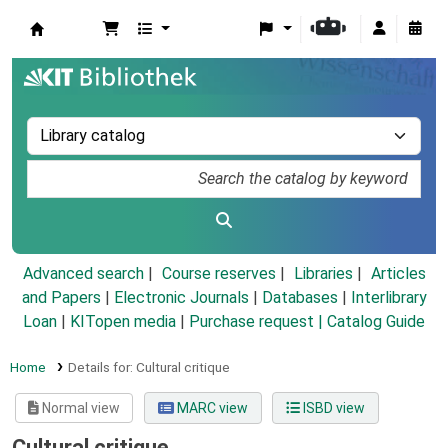
Koha online
Advanced search
Course reserves
Libraries
Articles
and Papers
|
Electronic Journals
|
Databases
|
Interlibrary
Loan
|
KITopen media
|
Purchase request |
Catalog Guide
Home
Details for:
Cultural critique
Normal view
MARC view
ISBD view
Cultural critique