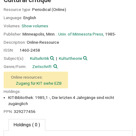
Resource type:
Periodical (Online)
Language:
English
Volumes:
Show volumes
Publisher:
Minneapolis, Minn. :
Univ. of Minnesota Press,
1985-
Description:
Online-Ressource
ISSN:
1460-2458
Subject(s):
Kulturkritik
Kulturtheorie
Genre/Form:
Zeitschrift
Online resources:
Zugang für KIT siehe EZB
Holdings:
KIT-Bibliothek: 1985,1 -, Die letzten 4 Jahrgänge sind nicht
zugänglich
PPN:
329277456
Holdings
( 0 )