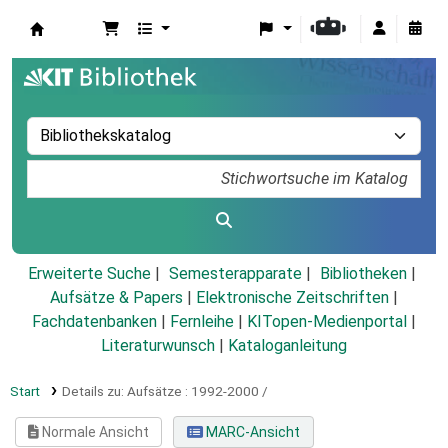
Koha
Erweiterte Suche
Semesterapparate
Bibliotheken
Aufsätze & Papers
|
Elektronische Zeitschriften
|
Fachdatenbanken
|
Fernleihe
|
KITopen-Medienportal
|
Literaturwunsch
|
Kataloganleitung
Start
Details zu:
Aufsätze :
1992-2000 /
Normale Ansicht
MARC-Ansicht