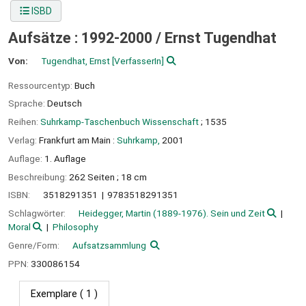
ISBD
Aufsätze : 1992-2000 /
Ernst Tugendhat
Von:
Tugendhat, Ernst
[VerfasserIn]
Ressourcentyp:
Buch
Sprache:
Deutsch
Reihen:
Suhrkamp-Taschenbuch Wissenschaft
; 1535
Verlag:
Frankfurt am Main :
Suhrkamp,
2001
Auflage:
1. Auflage
Beschreibung:
262 Seiten ; 18 cm
ISBN:
3518291351
9783518291351
Schlagwörter:
Heidegger, Martin (1889-1976). Sein und Zeit
Moral
Philosophy
Genre/Form:
Aufsatzsammlung
PPN:
330086154
Exemplare
( 1 )