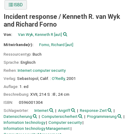
ISBD
Incident response /
Kenneth R. van Wyk
and Richard Forno
Von:
Van Wyk, Kenneth R
[aut]
Mitwirkende(r):
Forno, Richard
[aut]
Ressourcentyp:
Buch
Sprache:
Englisch
Reihen:
Internet computer security
Verlag:
Sebastopol, Calif. :
O'Reilly,
2001
Auflage:
1. ed
Beschreibung:
XVII, 214 S : Ill ; 24 cm
ISBN:
0596001304
Schlagwörter:
Internet
Angriff
Response-Zeit
Datensicherung
Computersicherheit
Programmierung
Information technology
Computer security
Information technology Management