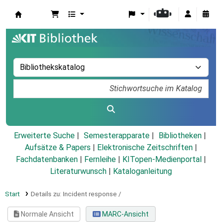
Koha
Erweiterte Suche
Semesterapparate
Bibliotheken
Aufsätze & Papers
|
Elektronische Zeitschriften
|
Fachdatenbanken
|
Fernleihe
|
KITopen-Medienportal
|
Literaturwunsch
|
Kataloganleitung
Start
Details zu:
Incident response /
Normale Ansicht
MARC-Ansicht