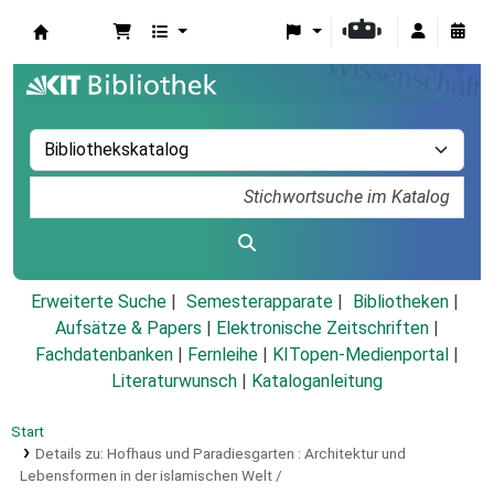
Koha
Erweiterte Suche
Semesterapparate
Bibliotheken
Aufsätze & Papers
|
Elektronische Zeitschriften
|
Fachdatenbanken
|
Fernleihe
|
KITopen-Medienportal
|
Literaturwunsch
|
Kataloganleitung
Start
Details zu:
Hofhaus und Paradiesgarten :
Architektur und
Lebensformen in der islamischen Welt /