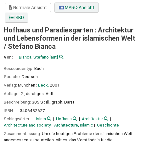
Normale Ansicht
MARC-Ansicht
ISBD
Hofhaus und Paradiesgarten : Architektur
und Lebensformen in der islamischen Welt
/
Stefano Bianca
Von:
Bianca, Stefano
[aut]
Ressourcentyp:
Buch
Sprache:
Deutsch
Verlag:
München :
Beck,
2001
Auflage:
2., durchges. Aufl
Beschreibung:
305 S : Ill., graph. Darst
ISBN:
3406482627
Schlagwörter:
Islam
Hofhaus
Architektur
Architecture and society
Architecture, Islamic
Geschichte
Zusammenfassung:
Um die heutigen Probleme der islamischen Welt
angemessen zu beurteilen, gilt es, das Verständnis für die