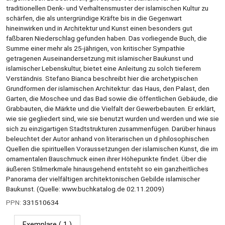
traditionellen Denk- und Verhaltensmuster der islamischen Kultur zu
schärfen, die als untergründige Kräfte bis in die Gegenwart
hineinwirken und in Architektur und Kunst einen besonders gut
faßbaren Niederschlag gefunden haben. Das vorliegende Buch, die
Summe einer mehr als 25-jährigen, von kritischer Sympathie
getragenen Auseinandersetzung mit islamischer Baukunst und
islamischer Lebenskultur, bietet eine Anleitung zu solch tieferem
Verständnis. Stefano Bianca beschreibt hier die archetypischen
Grundformen der islamischen Architektur: das Haus, den Palast, den
Garten, die Moschee und das Bad sowie die öffentlichen Gebäude, die
Grabbauten, die Märkte und die Vielfalt der Gewerbebauten. Er erklärt,
wie sie gegliedert sind, wie sie benutzt wurden und werden und wie sie
sich zu einzigartigen Stadtstrukturen zusammenfügen. Darüber hinaus
beleuchtet der Autor anhand von literarischen un d philosophischen
Quellen die spirituellen Voraussetzungen der islamischen Kunst, die im
ornamentalen Bauschmuck einen ihrer Höhepunkte findet. Über die
äußeren Stilmerkmale hinausgehend entsteht so ein ganzheitliches
Panorama der vielfältigen architektonischen Gebilde islamischer
Baukunst. (Quelle: www.buchkatalog.de 02.11.2009)
PPN:
331510634
Exemplare
( 1 )