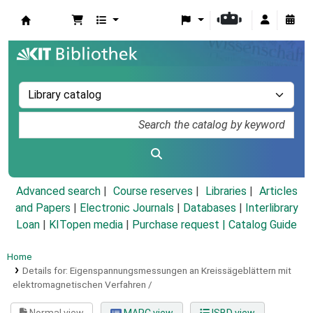
Koha online
Advanced search
Course reserves
Libraries
Articles
and Papers
|
Electronic Journals
|
Databases
|
Interlibrary
Loan
|
KITopen media
|
Purchase request |
Catalog Guide
Home
Details for:
Eigenspannungsmessungen an Kreissägeblättern mit
elektromagnetischen Verfahren /