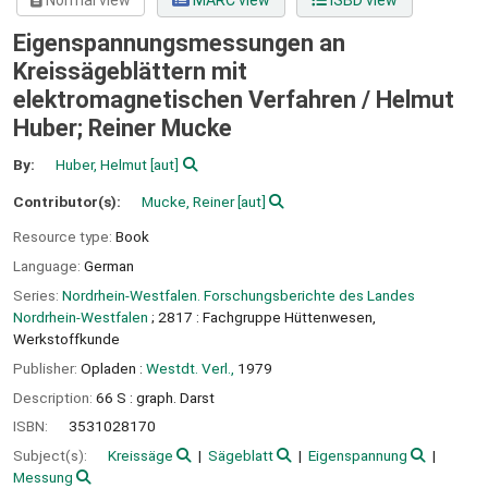
Normal view
MARC view
ISBD view
Eigenspannungsmessungen an
Kreissägeblättern mit
elektromagnetischen Verfahren /
Helmut
Huber; Reiner Mucke
By:
Huber, Helmut
[aut]
Contributor(s):
Mucke, Reiner
[aut]
Resource type:
Book
Language:
German
Series:
Nordrhein-Westfalen. Forschungsberichte des Landes
Nordrhein-Westfalen
; 2817 : Fachgruppe Hüttenwesen,
Werkstoffkunde
Publisher:
Opladen :
Westdt. Verl.,
1979
Description:
66 S : graph. Darst
ISBN:
3531028170
Subject(s):
Kreissäge
Sägeblatt
Eigenspannung
Messung