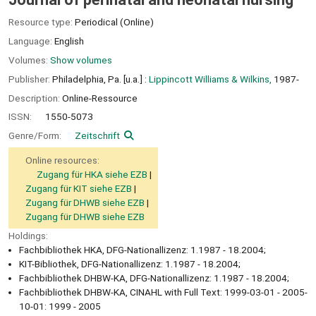
Resource type:
Periodical (Online)
Language:
English
Volumes:
Show volumes
Publisher:
Philadelphia, Pa. [u.a.] :
Lippincott Williams & Wilkins,
1987-
Description:
Online-Ressource
ISSN:
1550-5073
Genre/Form:
Zeitschrift
Online resources:
Zugang für HKA siehe EZB
Zugang für KIT siehe EZB
Zugang für DHWB siehe EZB
Zugang für DHWB siehe EZB
Holdings:
Fachbibliothek HKA, DFG-Nationallizenz: 1.1987 - 18.2004;
KIT-Bibliothek, DFG-Nationallizenz: 1.1987 - 18.2004;
Fachbibliothek DHBW-KA, DFG-Nationallizenz: 1.1987 - 18.2004;
Fachbibliothek DHBW-KA, CINAHL with Full Text: 1999-03-01 - 2005-
10-01: 1999 - 2005