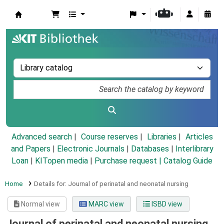
Koha online
Advanced search
Course reserves
Libraries
Articles
and Papers
|
Electronic Journals
|
Databases
|
Interlibrary
Loan
|
KITopen media
|
Purchase request |
Catalog Guide
Home
Details for:
Journal of perinatal and neonatal nursing
Normal view
MARC view
ISBD view
Journal of perinatal and neonatal nursing