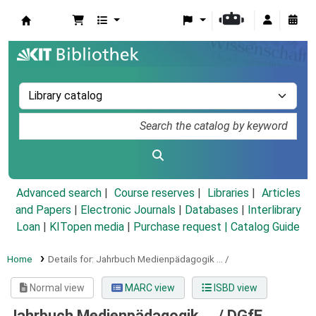
Koha online
Advanced search
Course reserves
Libraries
Articles
and Papers
|
Electronic Journals
|
Databases
|
Interlibrary
Loan
|
KITopen media
|
Purchase request |
Catalog Guide
Home
Details for:
Jahrbuch Medienpädagogik ... /
Normal view
MARC view
ISBD view
Jahrbuch Medienpädagogik ... /
DGfE,