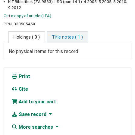
KIT-Bibliothek (ZA 9533), LSG (paed 4.1): 4.2005; 5.2005; 8.2010;
9.2012
Get a copy of article (LEA)
PPN:
33350545X
Holdings
( 0 )
Title notes ( 1 )
No physical items for this record
Print
Cite
Add to your cart
Save record
More searches