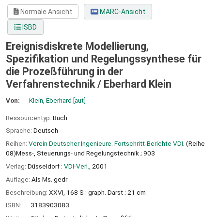
Normale Ansicht
MARC-Ansicht
ISBD
Ereignisdiskrete Modellierung,
Spezifikation und Regelungssynthese für
die Prozeßführung in der
Verfahrenstechnik /
Eberhard Klein
Von:
Klein, Eberhard
[aut]
Ressourcentyp:
Buch
Sprache:
Deutsch
Reihen:
Verein Deutscher Ingenieure. Fortschritt-Berichte VDI
. (Reihe
08)Mess-, Steuerungs- und Regelungstechnik ; 903
Verlag:
Düsseldorf :
VDI-Verl.,
2001
Auflage:
Als Ms. gedr
Beschreibung:
XXVI, 168 S : graph. Darst ; 21 cm
ISBN:
3183903083