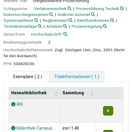
Weitere Titel:
Ereignisdiskrete Prozeßführung
Schlagwörter:
Verfahrenstechnik
Prozessführung Technik
Diskretes Ereignissystem
Endlicher Automat
Systemsynthese
Reglerentwurf
Rektifizierkolonne
Technikumsanlage
Anfahren
Prozessregelung
Genre/Form:
Hochschulschrift
Bearbeitungsvermerk:
2
Hochschulschriftenvermerk:
Zugl.: Stuttgart, Univ., Diss., 2001 (Nicht
für den Austausch)
PPN:
334828236
Exemplare
( 2 )
Titelinformationen ( 1 )
Heimatbibliothek
Sammlung
Exemplare
IRS
Bibliothek Campus
inst 1.40