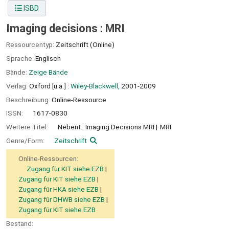
ISBD
Imaging decisions : MRI
Ressourcentyp:
Zeitschrift (Online)
Sprache:
Englisch
Bände:
Zeige Bände
Verlag:
Oxford [u.a.] :
Wiley-Blackwell,
2001-2009
Beschreibung:
Online-Ressource
ISSN:
1617-0830
Weitere Titel:
Nebent.: Imaging Decisions MRI
MRI
Genre/Form:
Zeitschrift
Online-Ressourcen:
Zugang für KIT siehe EZB
Zugang für KIT siehe EZB
Zugang für HKA siehe EZB
Zugang für DHWB siehe EZB
Zugang für KIT siehe EZB
Bestand: