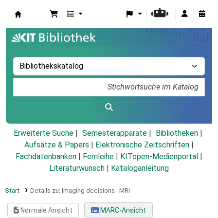
Koha
Erweiterte Suche
Semesterapparate
Bibliotheken
Aufsätze & Papers
|
Elektronische Zeitschriften
|
Fachdatenbanken
|
Fernleihe
|
KITopen-Medienportal
|
Literaturwunsch
|
Kataloganleitung
Start
Details zu:
Imaging decisions :
MRI
Normale Ansicht
MARC-Ansicht