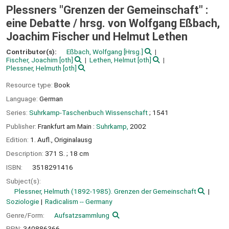
Plessners "Grenzen der Gemeinschaft" :
eine Debatte /
hrsg. von Wolfgang Eßbach,
Joachim Fischer und Helmut Lethen
Contributor(s):
Eßbach, Wolfgang
[Hrsg.]
Fischer, Joachim
[oth]
Lethen, Helmut
[oth]
Plessner, Helmuth
[oth]
Resource type:
Book
Language:
German
Series:
Suhrkamp-Taschenbuch Wissenschaft
; 1541
Publisher:
Frankfurt am Main :
Suhrkamp,
2002
Edition:
1. Aufl., Originalausg
Description:
371 S. ; 18 cm
ISBN:
3518291416
Subject(s):
Plessner, Helmuth (1892-1985). Grenzen der Gemeinschaft
Soziologie
Radicalism -- Germany
Genre/Form:
Aufsatzsammlung
PPN:
340886366