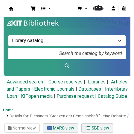
Koha online
Advanced search
Course reserves
Libraries
Articles
and Papers
|
Electronic Journals
|
Databases
|
Interlibrary
Loan
|
KITopen media
|
Purchase request |
Catalog Guide
Home
Details for:
Plessners "Grenzen der Gemeinschaft" :
eine Debatte /
Normal view
MARC view
ISBD view