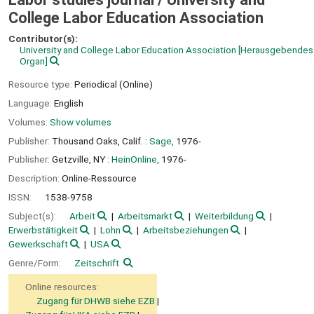
College Labor Education Association
Contributor(s):
University and College Labor Education Association
[Herausgebendes
Organ]
Resource type:
Periodical (Online)
Language:
English
Volumes:
Show volumes
Publisher:
Thousand Oaks, Calif. :
Sage,
1976-
Publisher:
Getzville, NY :
HeinOnline,
1976-
Description:
Online-Ressource
ISSN:
1538-9758
Subject(s):
Arbeit
Arbeitsmarkt
Weiterbildung
Erwerbstätigkeit
Lohn
Arbeitsbeziehungen
Gewerkschaft
USA
Genre/Form:
Zeitschrift
Online resources:
Zugang für DHWB siehe EZB