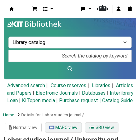
Koha online
Advanced search
Course reserves
Libraries
Articles
and Papers
|
Electronic Journals
|
Databases
|
Interlibrary
Loan
|
KITopen media
|
Purchase request |
Catalog Guide
Home
Details for:
Labor studies journal /
Normal view
MARC view
ISBD view
Labor studies journal /
University and