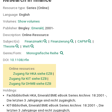
Resource type:
Series (Online)
Language:
English
Volumes:
Show volumes
Publisher:
Bingley :
Emerald,
2001-
Description:
Online-Ressource
Subject(s):
Finanzmarkt
Finanzierung
CAPM
Theorie
Welt
Genre/Form:
Monografische Reihe
DOI:
10.1108/rfin
Online resources:
Zugang für HKA siehe EZB
Zugang für KIT siehe EZB
Zugang für DHWB siehe EZB
Holdings:
Fachbibliothek HKA, Emerald BME eBook Series Archive: 18.2001 -,
Die letzten 3 Jahrgänge sind nicht zugänglich;
KIT-Bibliothek, Emerald BME eBook Series Archive: 18.2001 -, Die
letzten 3 Jahrgänge sind nicht zugänglich;