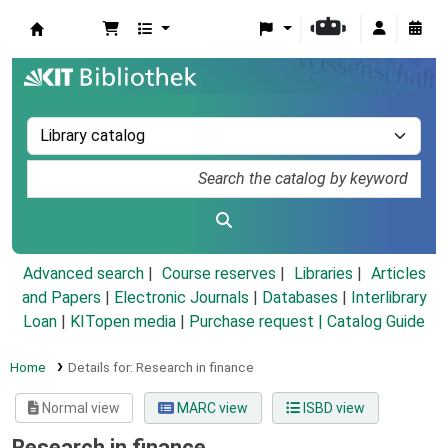
Koha online
Advanced search
Course reserves
Libraries
Articles
and Papers
|
Electronic Journals
|
Databases
|
Interlibrary
Loan
|
KITopen media
|
Purchase request |
Catalog Guide
Home
Details for:
Research in finance
Normal view
MARC view
ISBD view
Research in finance