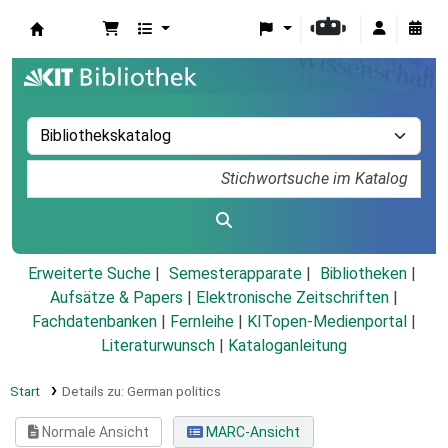
Koha
Erweiterte Suche
Semesterapparate
Bibliotheken
Aufsätze & Papers
|
Elektronische Zeitschriften
|
Fachdatenbanken
|
Fernleihe
|
KITopen-Medienportal
|
Literaturwunsch
|
Kataloganleitung
Start
Details zu:
German politics
Normale Ansicht
MARC-Ansicht