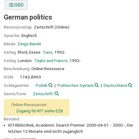
ISBD
German politics
Ressourcentyp:
Zeitschrift (Online)
Sprache:
Englisch
Bände:
Zeige Bände
Verlag:
Ilford, Essex :
Cass,
1992-
Verlag:
London :
Taylor and Francis,
1992-
Beschreibung:
Online-Ressource
ISSN:
1743-8993
Schlagwörter:
Politik
Politisches System
Deutschland
Genre/Form:
Zeitschrift
Online-Ressourcen:
Zugang für KIT siehe EZB
Bestand:
KIT-Bibliothek, Academic Search Premier: 2000-04-01 -: 2000 -, Die
letzten 12 Monate sind nicht zugänglich