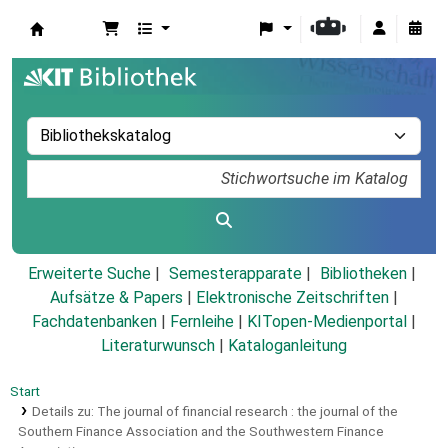
Koha
Erweiterte Suche
Semesterapparate
Bibliotheken
Aufsätze & Papers
|
Elektronische Zeitschriften
|
Fachdatenbanken
|
Fernleihe
|
KITopen-Medienportal
|
Literaturwunsch
|
Kataloganleitung
Start
Details zu:
The journal of financial research :
the journal of the
Southern Finance Association and the Southwestern Finance