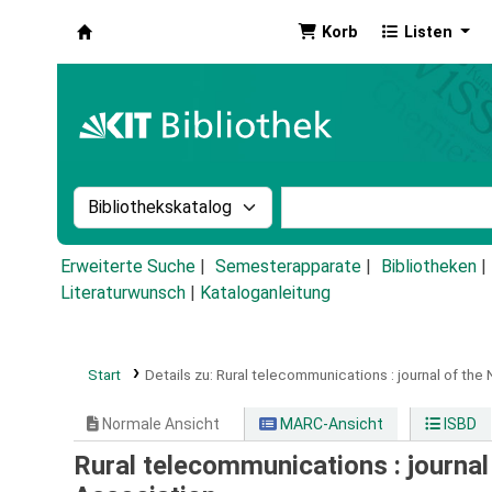
Korb
Listen
Koha
Suche im Katalog nach:
Stichwortsuche im Ka
Erweiterte Suche
Semesterapparate
Bibliotheken
Literaturwunsch
|
Kataloganleitung
Start
Details zu:
Rural telecommunications :
journal of th
Normale Ansicht
MARC-Ansicht
ISBD
Rural telecommunications : journal