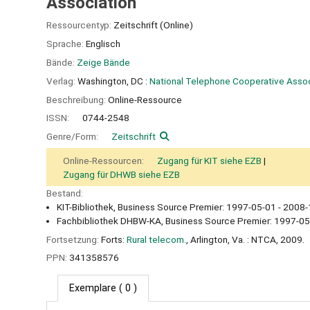
Association
Ressourcentyp:
Zeitschrift (Online)
Sprache:
Englisch
Bände:
Zeige Bände
Verlag:
Washington, DC :
National Telephone Cooperative Assoc
Beschreibung:
Online-Ressource
ISSN:
0744-2548
Genre/Form:
Zeitschrift
Online-Ressourcen:
Zugang für KIT siehe EZB
Zugang für DHWB siehe EZB
Bestand:
KIT-Bibliothek, Business Source Premier: 1997-05-01 - 2008-
Fachbibliothek DHBW-KA, Business Source Premier: 1997-05
Fortsetzung:
Forts:
Rural telecom.
, Arlington, Va. : NTCA, 2009.
PPN:
341358576
Exemplare
( 0 )