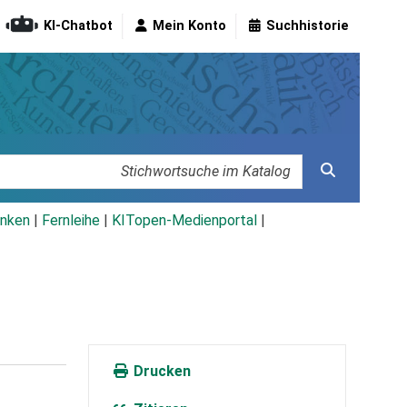
KI-Chatbot
Mein Konto
Suchhistorie
nken
|
Fernleihe
|
KITopen-Medienportal
|
Drucken