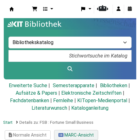
Koha
Erweiterte Suche
Semesterapparate
Bibliotheken
Aufsätze & Papers
|
Elektronische Zeitschriften
|
Fachdatenbanken
|
Fernleihe
|
KITopen-Medienportal
|
Literaturwunsch
|
Kataloganleitung
Start
Details zu:
FSB :
Fortune Small Business
Normale Ansicht
MARC-Ansicht