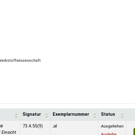
]: Werkstoffwissenschaft
Signatur
Exemplarnummer
Status
ek
73 A 55(9)
;al
Ausgeliehen
 Einsicht
Ausleihe