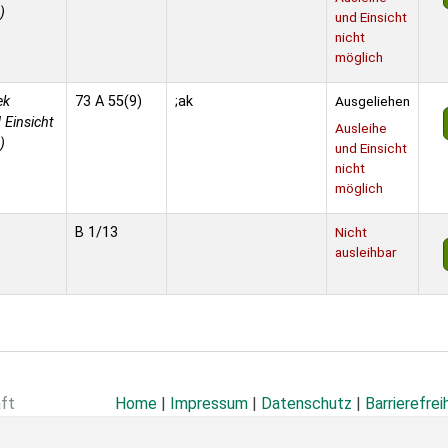
)
und Einsicht
nicht
möglich
ek
73 A 55(9)
;ak
Ausgeliehen
 Einsicht
Ausleihe
)
und Einsicht
nicht
möglich
B 1/13
Nicht
ausleihbar
aft
Home
|
Impressum
|
Datenschutz
|
Barrierefrei