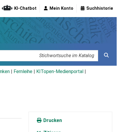
KI-Chatbot
Mein Konto
Suchhistorie
nken
|
Fernleihe
|
KITopen-Medienportal
|
Drucken