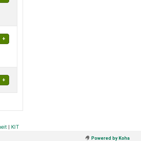
heit
|
KIT
Powered by Koha