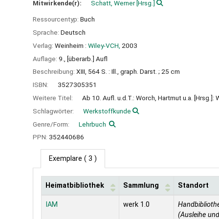
Mitwirkende(r):
Schatt, Werner
[Hrsg.]
Ressourcentyp:
Buch
Sprache:
Deutsch
Verlag:
Weinheim :
Wiley-VCH,
2003
Auflage:
9., [überarb.] Aufl
Beschreibung:
XIII, 564 S. : Ill., graph. Darst. ; 25 cm
ISBN:
3527305351
Weitere Titel:
Ab 10. Aufl. u.d.T.: Worch, Hartmut u.a. [Hrsg.
Schlagwörter:
Werkstoffkunde
Genre/Form:
Lehrbuch
PPN:
352440686
Exemplare
( 3 )
Heimatbibliothek
Sammlung
Standort
Exemplare
IAM
werk 1.0
Handbiblioth
(Ausleihe und