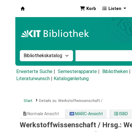
Korb
Listen
Koha
Suche im Katalog nach:
Stichwortsuche im Ka
Erweiterte Suche
Semesterapparate
Bibliotheken
Literaturwunsch
|
Kataloganleitung
Start
Details zu:
Werkstoffwissenschaft /
Normale Ansicht
MARC-Ansicht
ISBD
Werkstoffwissenschaft /
Hrsg.: We