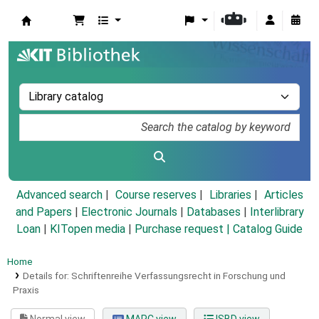
Koha online
Advanced search
Course reserves
Libraries
Articles
and Papers
|
Electronic Journals
|
Databases
|
Interlibrary
Loan
|
KITopen media
|
Purchase request |
Catalog Guide
Home
Details for:
Schriftenreihe Verfassungsrecht in Forschung und
Praxis