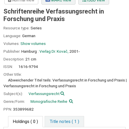
Normal view
MARC view
ISBD view
Schriftenreihe Verfassungsrecht in
Forschung und Praxis
Resource type:
Series
Language:
German
Volumes:
Show volumes
Publisher:
Hamburg :
Verlag Dr. Kovač,
2001-
Description:
21 cm
ISSN:
1616-9794
Other title:
Abweichender Titel teils: Verfassungsrecht in Forschung und Praxis
Verfassungsrecht in Forschung und Praxis
Subject(s):
Verfassungsrecht
Genre/Form:
Monografische Reihe
PPN:
353899682
Holdings
( 0 )
Title notes ( 1 )