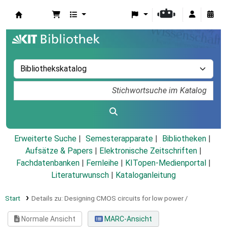
Koha
Erweiterte Suche
Semesterapparate
Bibliotheken
Aufsätze & Papers
|
Elektronische Zeitschriften
|
Fachdatenbanken
|
Fernleihe
|
KITopen-Medienportal
|
Literaturwunsch
|
Kataloganleitung
Start
Details zu:
Designing CMOS circuits for low power /
Normale Ansicht
MARC-Ansicht