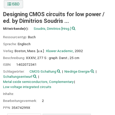
ISBD
Designing CMOS circuits for low power /
ed. by Dimitrios Soudris ...
Mitwirkende(r):
Soudris, Dimitrios
[Hrsg.]
Ressourcentyp:
Buch
Sprache:
Englisch
Verlag:
Boston, Mass. [u.a.] :
Kluwer Academic,
2002
Beschreibung:
XXXIV, 277 S : graph. Darst ; 25 cm
ISBN:
1402072341
Schlagwörter:
CMOS-Schaltung
Niedrige Energie
Schaltungsentwurf
Metal oxide semiconductors, Complementary
Low voltage integrated circuits
Inhalte:
Bearbeitungsvermerk:
2
PPN:
35474299X