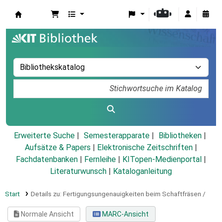
Koha
Erweiterte Suche
Semesterapparate
Bibliotheken
Aufsätze & Papers
|
Elektronische Zeitschriften
|
Fachdatenbanken
|
Fernleihe
|
KITopen-Medienportal
|
Literaturwunsch
|
Kataloganleitung
Start
Details zu:
Fertigungsungenauigkeiten beim Schaftfräsen /
Normale Ansicht
MARC-Ansicht