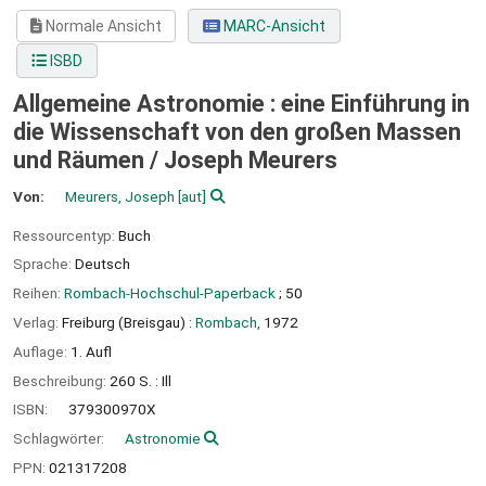
Normale Ansicht
MARC-Ansicht
ISBD
Allgemeine Astronomie : eine Einführung in
die Wissenschaft von den großen Massen
und Räumen /
Joseph Meurers
Von:
Meurers, Joseph
[aut]
Ressourcentyp:
Buch
Sprache:
Deutsch
Reihen:
Rombach-Hochschul-Paperback
; 50
Verlag:
Freiburg (Breisgau) :
Rombach,
1972
Auflage:
1. Aufl
Beschreibung:
260 S. : Ill
ISBN:
379300970X
Schlagwörter:
Astronomie
PPN:
021317208