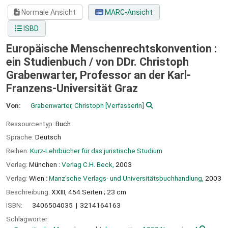
Normale Ansicht
MARC-Ansicht
ISBD
Europäische Menschenrechtskonvention :
ein Studienbuch /
von DDr. Christoph
Grabenwarter, Professor an der Karl-
Franzens-Universität Graz
Von:
Grabenwarter, Christoph
[VerfasserIn]
Ressourcentyp:
Buch
Sprache:
Deutsch
Reihen:
Kurz-Lehrbücher für das juristische Studium
Verlag:
München :
Verlag C.H. Beck,
2003
Verlag:
Wien :
Manz'sche Verlags- und Universitätsbuchhandlung,
2003
Beschreibung:
XXIII, 454 Seiten ; 23 cm
ISBN:
3406504035
3214164163
Schlagwörter: