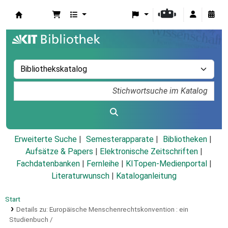
Koha
Erweiterte Suche
Semesterapparate
Bibliotheken
Aufsätze & Papers
|
Elektronische Zeitschriften
|
Fachdatenbanken
|
Fernleihe
|
KITopen-Medienportal
|
Literaturwunsch
|
Kataloganleitung
Start
Details zu:
Europäische Menschenrechtskonvention :
ein
Studienbuch /