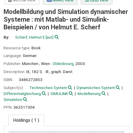
Normal view
MARC view
ISBD view
Modellbildung und Simulation dynamischer
Systeme : mit Matlab- und Simulink-
Beispielen /
von Helmut E. Scherf
By:
Scherf, Helmut E
[aut]
Resource type:
Book
Language:
German
Publisher:
München ;
Wien :
Oldenbourg,
2003
Description:
IX, 182 S. : Ill., graph. Darst
ISBN:
3486272853
Subject(s):
Technisches System
Dynamisches System
Differentialgleichung
SIMULINK
Modellierung
Simulation
PPN:
362517304
Holdings
( 1 )