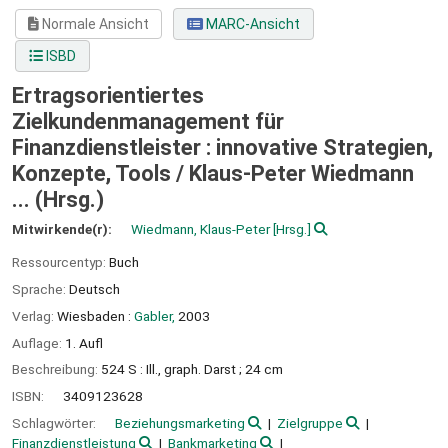
Normale Ansicht
MARC-Ansicht
ISBD
Ertragsorientiertes
Zielkundenmanagement für
Finanzdienstleister : innovative Strategien,
Konzepte, Tools /
Klaus-Peter Wiedmann
... (Hrsg.)
Mitwirkende(r):
Wiedmann, Klaus-Peter
[Hrsg.]
Ressourcentyp:
Buch
Sprache:
Deutsch
Verlag:
Wiesbaden :
Gabler,
2003
Auflage:
1. Aufl
Beschreibung:
524 S : Ill., graph. Darst ; 24 cm
ISBN:
3409123628
Schlagwörter:
Beziehungsmarketing
Zielgruppe
Finanzdienstleistung
Bankmarketing