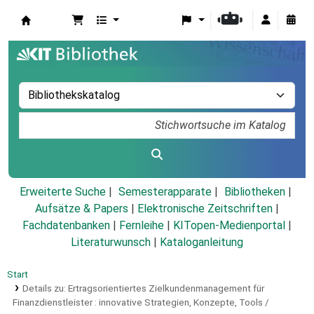
Koha
Erweiterte Suche
Semesterapparate
Bibliotheken
Aufsätze & Papers
|
Elektronische Zeitschriften
|
Fachdatenbanken
|
Fernleihe
|
KITopen-Medienportal
|
Literaturwunsch
|
Kataloganleitung
Start
Details zu:
Ertragsorientiertes Zielkundenmanagement für
Finanzdienstleister :
innovative Strategien, Konzepte, Tools /