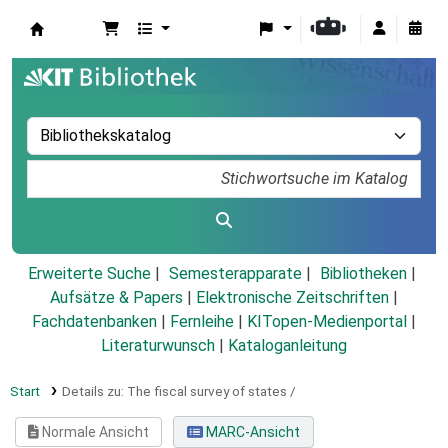
Koha
Erweiterte Suche
Semesterapparate
Bibliotheken
Aufsätze & Papers
|
Elektronische Zeitschriften
|
Fachdatenbanken
|
Fernleihe
|
KITopen-Medienportal
|
Literaturwunsch
|
Kataloganleitung
Start
Details zu:
The fiscal survey of states /
Normale Ansicht
MARC-Ansicht