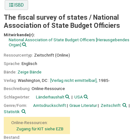
ISBD
The fiscal survey of states /
National
Association of State Budget Officiers
Mitwirkende(r):
National Association of State Budget Officers
[Herausgebendes
Organ]
Ressourcentyp:
Zeitschrift (Online)
Sprache:
Englisch
Bände:
Zeige Bände
Verlag:
Washington, DC :
[Verlag nicht ermittelbar],
1985-
Beschreibung:
Online-Ressource
Schlagwörter:
Länderhaushalt
USA
Genre/Form:
Amtsdruckschrift
Graue Literatur
Zeitschrift
Statistik
Online-Ressourcen:
Zugang für KIT siehe EZB
Bestand: