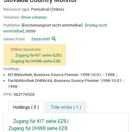
Resource type:
Periodical (Online)
Volumes:
Show volumes
Publisher:
[Erscheinungsort nicht ermittelbar] :
[Verlag nicht
ermittelbar],
0000-
Genre/Form:
Zeitschrift
Online resources:
Zugang für KIT siehe EZB
Zugang für DHWB siehe EZB
Holdings:
KIT-Bibliothek, Business Source Premier: 1998-10-01 -: 1998 -;
Fachbibliothek DHBW-KA, Business Source Premier: 1998-10-01 -:
1998 -
PPN:
36277692X
Holdings
( 0 )
Title notes ( 1 )
Zugang für KIT siehe EZB
Zugang für DHWB siehe EZB