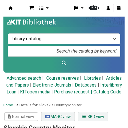
Koha online
Advanced search
Course reserves
Libraries
Articles
and Papers
|
Electronic Journals
|
Databases
|
Interlibrary
Loan
|
KITopen media
|
Purchase request |
Catalog Guide
Home
Details for:
Slovakia Country Monitor
Normal view
MARC view
ISBD view
Slovakia Country Monitor