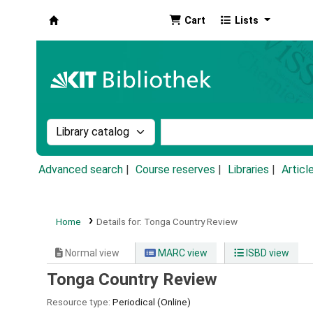
Cart
Lists
Koha online
Search the catalog by:
Search the catalog by k
Advanced search
Course reserves
Libraries
Articl
Home
Details for:
Tonga Country Review
Normal view
MARC view
ISBD view
Tonga Country Review
Resource type:
Periodical (Online)