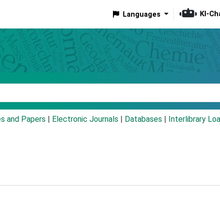
KI-Ch
Languages
eyword
es and Papers
|
Electronic Journals
|
Databases
|
Interlibrary Lo