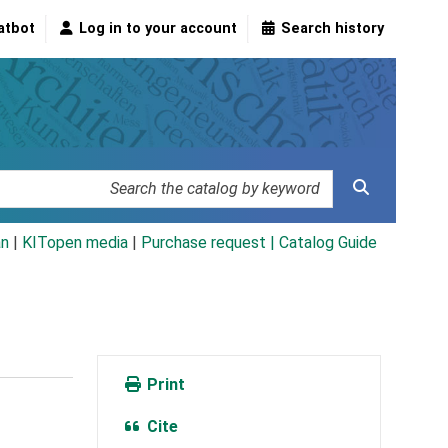
atbot
Log in to your account
Search history
an
|
KITopen media
|
Purchase request |
Catalog Guide
Print
Cite