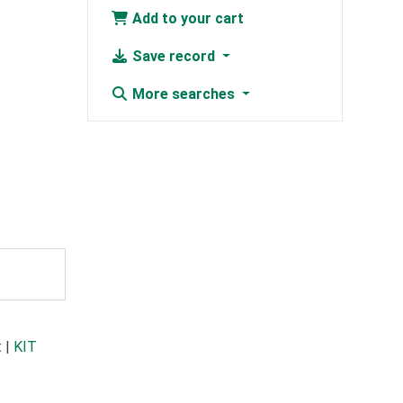
Add to your cart
Save record
More searches
t
|
KIT