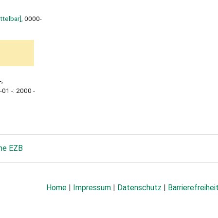
ttelbar],
0000-
;
01 -: 2000 -
he EZB
Home
|
Impressum
|
Datenschutz
|
Barrierefreihei