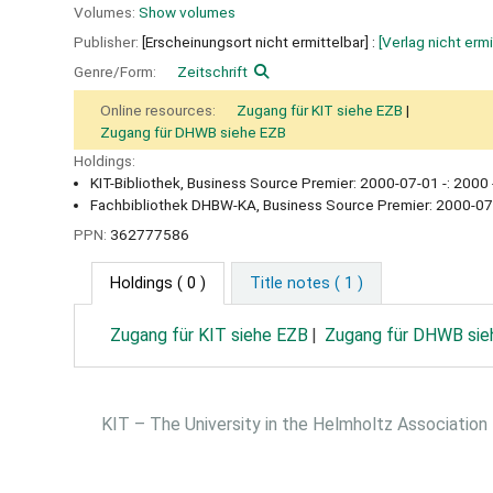
Volumes:
Show volumes
Publisher:
[Erscheinungsort nicht ermittelbar] :
[Verlag nicht ermi
Genre/Form:
Zeitschrift
Online resources:
Zugang für KIT siehe EZB
Zugang für DHWB siehe EZB
Holdings:
KIT-Bibliothek, Business Source Premier: 2000-07-01 -: 2000 -
Fachbibliothek DHBW-KA, Business Source Premier: 2000-07-
PPN:
362777586
Holdings
( 0 )
Title notes ( 1 )
Zugang für KIT siehe EZB
Zugang für DHWB sie
KIT – The University in the Helmholtz Association