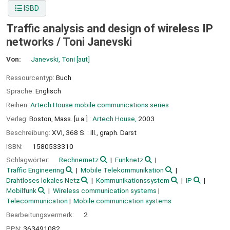
ISBD
Traffic analysis and design of wireless IP
networks /
Toni Janevski
Von:
Janevski, Toni
[aut]
Ressourcentyp:
Buch
Sprache:
Englisch
Reihen:
Artech House mobile communications series
Verlag:
Boston, Mass. [u.a.] :
Artech House,
2003
Beschreibung:
XVI, 368 S. : Ill., graph. Darst
ISBN:
1580533310
Schlagwörter:
Rechnernetz
Funknetz
Traffic Engineering
Mobile Telekommunikation
Drahtloses lokales Netz
Kommunikationssystem
IP
Mobilfunk
Wireless communication systems
Telecommunication
Mobile communication systems
Bearbeitungsvermerk:
2
PPN:
363491082