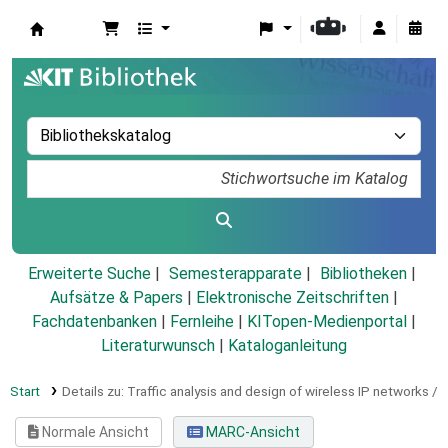
Koha
Erweiterte Suche
Semesterapparate
Bibliotheken
Aufsätze & Papers
|
Elektronische Zeitschriften
|
Fachdatenbanken
|
Fernleihe
|
KITopen-Medienportal
|
Literaturwunsch
|
Kataloganleitung
Start
Details zu:
Traffic analysis and design of wireless IP networks /
Normale Ansicht
MARC-Ansicht