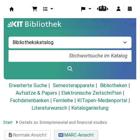
Koha
Erweiterte Suche
Semesterapparate
Bibliotheken
Aufsätze & Papers
|
Elektronische Zeitschriften
|
Fachdatenbanken
|
Fernleihe
|
KITopen-Medienportal
|
Literaturwunsch
|
Kataloganleitung
Start
Details zu:
Entrepreneurial and financial studies
Normale Ansicht
MARC-Ansicht