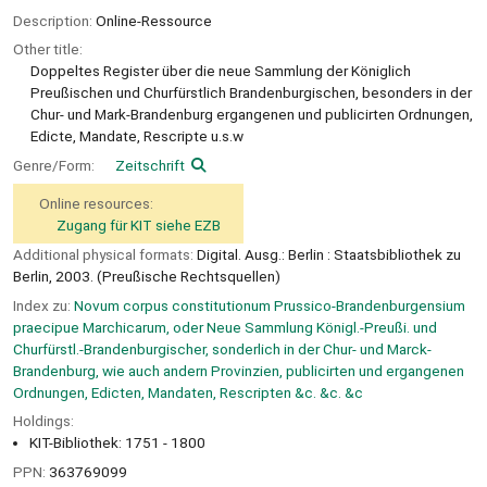
Description:
Online-Ressource
Other title:
Doppeltes Register über die neue Sammlung der Königlich
Preußischen und Churfürstlich Brandenburgischen, besonders in der
Chur- und Mark-Brandenburg ergangenen und publicirten Ordnungen,
Edicte, Mandate, Rescripte u.s.w
Genre/Form:
Zeitschrift
Online resources:
Zugang für KIT siehe EZB
Additional physical formats:
Digital. Ausg.: Berlin : Staatsbibliothek zu
Berlin, 2003. (Preußische Rechtsquellen)
Index zu:
Novum corpus constitutionum Prussico-Brandenburgensium
praecipue Marchicarum, oder Neue Sammlung Königl.-Preußi. und
Churfürstl.-Brandenburgischer, sonderlich in der Chur- und Marck-
Brandenburg, wie auch andern Provinzien, publicirten und ergangenen
Ordnungen, Edicten, Mandaten, Rescripten &c. &c. &c
Holdings:
KIT-Bibliothek: 1751 - 1800
PPN:
363769099