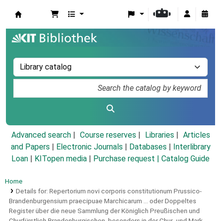
Koha online
Advanced search
Course reserves
Libraries
Articles
and Papers
|
Electronic Journals
|
Databases
|
Interlibrary
Loan
|
KITopen media
|
Purchase request |
Catalog Guide
Home
Details for:
Repertorium novi corporis constitutionum Prussico-
Brandenburgensium praecipuae Marchicarum ... oder Doppeltes
Register über die neue Sammlung der Königlich Preußischen und
Churfürstlich Brandenburgischen, besonders in der Chur- und Mark-