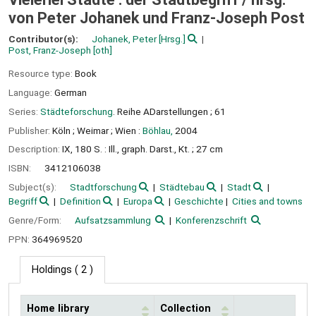
von Peter Johanek und Franz-Joseph Post
Contributor(s):
Johanek, Peter
[Hrsg.]
Post, Franz-Joseph
[oth]
Resource type:
Book
Language:
German
Series:
Städteforschung
. Reihe ADarstellungen ; 61
Publisher:
Köln ;
Weimar ;
Wien :
Böhlau,
2004
Description:
IX, 180 S. : Ill., graph. Darst., Kt. ; 27 cm
ISBN:
3412106038
Subject(s):
Stadtforschung
Städtebau
Stadt
Begriff
Definition
Europa
Geschichte
Cities and towns
Genre/Form:
Aufsatzsammlung
Konferenzschrift
PPN:
364969520
Holdings
( 2 )
Home library
Collection