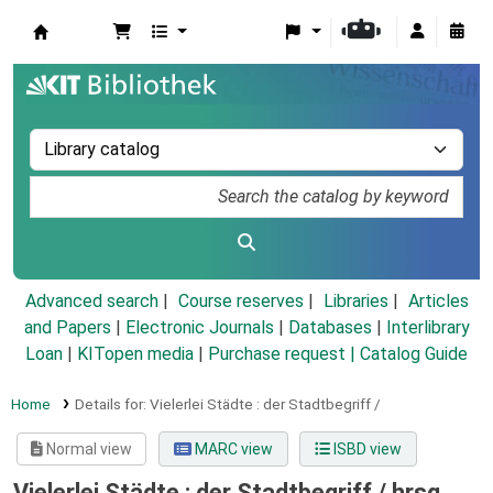
Koha online
Advanced search
Course reserves
Libraries
Articles
and Papers
|
Electronic Journals
|
Databases
|
Interlibrary
Loan
|
KITopen media
|
Purchase request |
Catalog Guide
Home
Details for:
Vielerlei Städte :
der Stadtbegriff /
Normal view
MARC view
ISBD view
Vielerlei Städte : der Stadtbegriff /
hrsg.