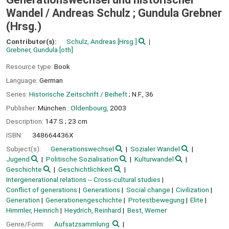
Wandel /
Andreas Schulz ; Gundula Grebner
(Hrsg.)
Contributor(s):
Schulz, Andreas
[Hrsg.]
Grebner, Gundula
[oth]
Resource type:
Book
Language:
German
Series:
Historische Zeitschrift / Beiheft
; N.F., 36
Publisher:
München :
Oldenbourg,
2003
Description:
147 S ; 23 cm
ISBN:
348664436X
Subject(s):
Generationswechsel
Sozialer Wandel
Jugend
Politische Sozialisation
Kulturwandel
Geschichte
Geschichtlichkeit
Intergenerational relations -- Cross-cultural studies
Conflict of generations
Generations
Social change
Civilization
Generation
Generationengeschichte
Protestbewegung
Elite
Himmler, Heinrich
Heydrich, Reinhard
Best, Werner
Genre/Form:
Aufsatzsammlung