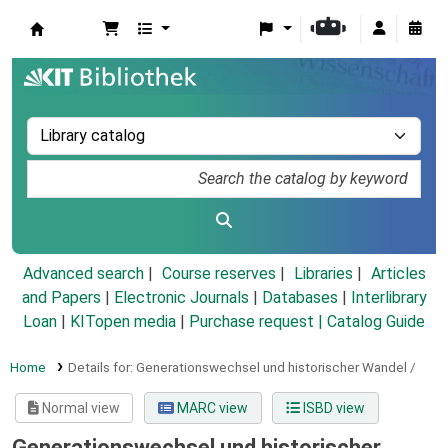
Koha online
Advanced search
Course reserves
Libraries
Articles
and Papers
|
Electronic Journals
|
Databases
|
Interlibrary
Loan
|
KITopen media
|
Purchase request |
Catalog Guide
Home
Details for:
Generationswechsel und historischer Wandel /
Normal view
MARC view
ISBD view
Generationswechsel und historischer