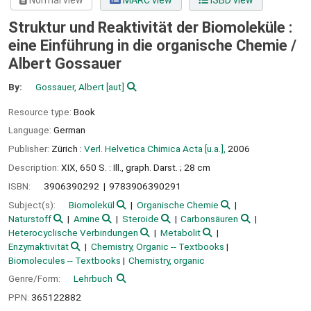
Normal view
MARC view
ISBD view
Struktur und Reaktivität der Biomoleküle :
eine Einführung in die organische Chemie /
Albert Gossauer
By:
Gossauer, Albert
[aut]
Resource type:
Book
Language:
German
Publisher:
Zürich :
Verl. Helvetica Chimica Acta [u.a.],
2006
Description:
XIX, 650 S. : Ill., graph. Darst. ; 28 cm
ISBN:
3906390292
9783906390291
Subject(s):
Biomolekül
Organische Chemie
Naturstoff
Amine
Steroide
Carbonsäuren
Heterocyclische Verbindungen
Metabolit
Enzymaktivität
Chemistry, Organic -- Textbooks
Biomolecules -- Textbooks
Chemistry, organic
Genre/Form:
Lehrbuch
PPN:
365122882