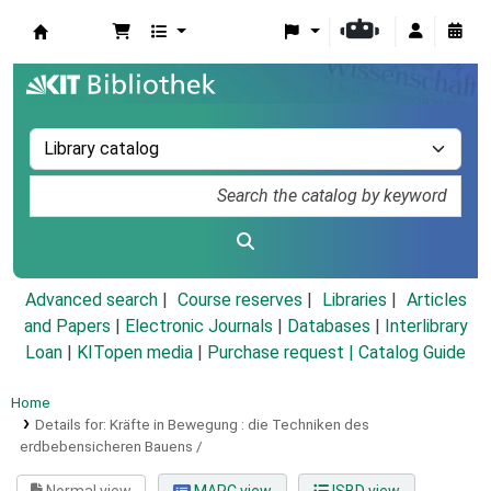
Koha online
Advanced search
Course reserves
Libraries
Articles
and Papers
|
Electronic Journals
|
Databases
|
Interlibrary
Loan
|
KITopen media
|
Purchase request |
Catalog Guide
Home
Details for:
Kräfte in Bewegung :
die Techniken des
erdbebensicheren Bauens /