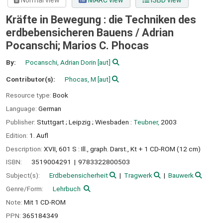
Normal view
MARC view
ISBD view
Kräfte in Bewegung : die Techniken des
erdbebensicheren Bauens /
Adrian
Pocanschi; Marios C. Phocas
By:
Pocanschi, Adrian Dorin
[aut]
Contributor(s):
Phocas, M
[aut]
Resource type:
Book
Language:
German
Publisher:
Stuttgart ;
Leipzig ;
Wiesbaden :
Teubner,
2003
Edition:
1. Aufl
Description:
XVII, 601 S : Ill., graph. Darst., Kt + 1 CD-ROM (12 cm)
ISBN:
3519004291
9783322800503
Subject(s):
Erdbebensicherheit
Tragwerk
Bauwerk
Genre/Form:
Lehrbuch
Note:
Mit 1 CD-ROM
PPN:
365184349