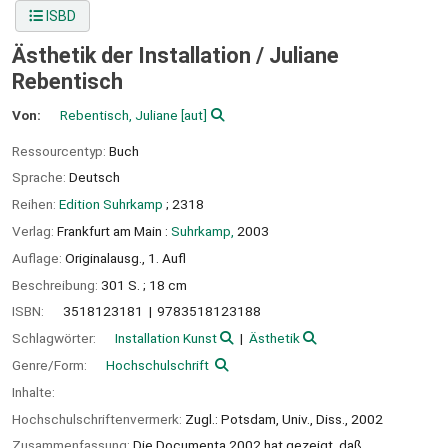
ISBD
Ästhetik der Installation /
Juliane
Rebentisch
Von:
Rebentisch, Juliane
[aut]
Ressourcentyp:
Buch
Sprache:
Deutsch
Reihen:
Edition Suhrkamp
; 2318
Verlag:
Frankfurt am Main :
Suhrkamp,
2003
Auflage:
Originalausg., 1. Aufl
Beschreibung:
301 S. ; 18 cm
ISBN:
3518123181
9783518123188
Schlagwörter:
Installation Kunst
Ästhetik
Genre/Form:
Hochschulschrift
Inhalte:
Hochschulschriftenvermerk:
Zugl.: Potsdam, Univ., Diss., 2002
Zusammenfassung:
Die Documenta 2002 hat gezeigt, daß