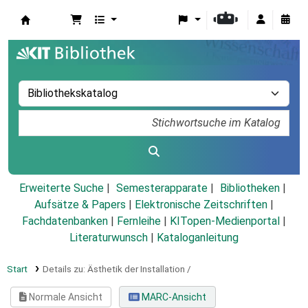
Koha
Erweiterte Suche
Semesterapparate
Bibliotheken
Aufsätze & Papers
|
Elektronische Zeitschriften
|
Fachdatenbanken
|
Fernleihe
|
KITopen-Medienportal
|
Literaturwunsch
|
Kataloganleitung
Start
Details zu:
Ästhetik der Installation /
Normale Ansicht
MARC-Ansicht