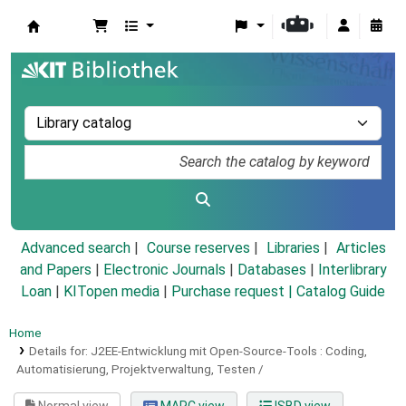
Koha online
Advanced search
Course reserves
Libraries
Articles
and Papers
|
Electronic Journals
|
Databases
|
Interlibrary
Loan
|
KITopen media
|
Purchase request |
Catalog Guide
Home
Details for:
J2EE-Entwicklung mit Open-Source-Tools :
Coding,
Automatisierung, Projektverwaltung, Testen /