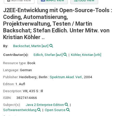
Normal view
MARC view
ISBD view
J2EE-Entwicklung mit Open-Source-Tools :
Coding, Automatisierung,
Projektverwaltung, Testen /
Martin
Backschat; Stefan Edlich. Unter Mitw. von
Kristian Köhler ..
By:
Backschat, Martin
[aut]
Contributor(s):
Edlich, Stefan
[aut]
Köhler, Kristian
[oth]
Resource type:
Book
Language:
German
Publisher:
Heidelberg ;
Berlin :
Spektrum Akad. Verl.,
2004
Edition:
1. Aufl
Description:
VIII, 435 S : Ill
ISBN:
3827414466
Subject(s):
Java 2 Enterprise Edition
Softwareentwicklung
Open Source