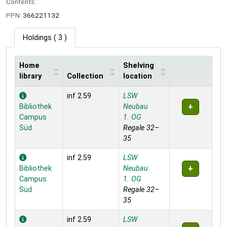
Contents:
PPN:
366221132
Holdings
( 3 )
Home
Shelving
library
Collection
location
Holdings
inf 2.59
LSW
Bibliothek
Neubau
Campus
1. OG
Süd
Regale 32–
35
inf 2.59
LSW
Bibliothek
Neubau
Campus
1. OG
Süd
Regale 32–
35
inf 2.59
LSW