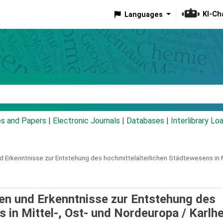
KI-Ch
Languages
eyword
es and Papers
|
Electronic Journals
|
Databases
|
Interlibrary Lo
Erkenntnisse zur Entstehung des hochmittelalterlichen Städtewesens in M
en und Erkenntnisse zur Entstehung des
 in Mittel-, Ost- und Nordeuropa /
Karlhe