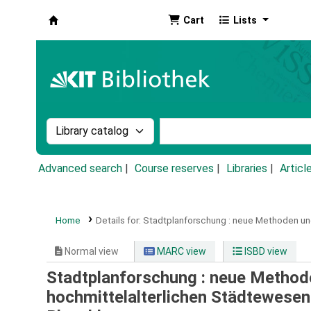
Cart
Lists
Koha online
Search the catalog by:
Search the catalog by k
Advanced search
Course reserves
Libraries
Articl
Home
Details for:
Stadtplanforschung :
neue Methoden und 
Normal view
MARC view
ISBD view
Stadtplanforschung : neue Method
hochmittelalterlichen Städtewesens