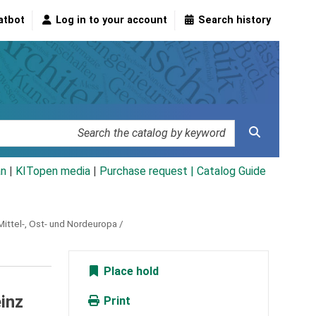
atbot
Log in to your account
Search history
an
|
KITopen media
|
Purchase request |
Catalog Guide
ittel-, Ost- und Nordeuropa /
Place hold
inz
Print