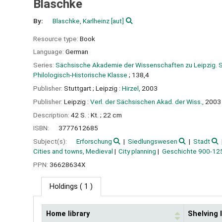
Blaschke
By:
Blaschke, Karlheinz
[aut]
Resource type:
Book
Language:
German
Series:
Sächsische Akademie der Wissenschaften zu Leipzig. S
Philologisch-Historische Klasse
; 138,4
Publisher:
Stuttgart ;
Leipzig :
Hirzel,
2003
Publisher:
Leipzig :
Verl. der Sächsischen Akad. der Wiss.,
2003
Description:
42 S. : Kt. ; 22 cm
ISBN:
3777612685
Subject(s):
Erforschung
Siedlungswesen
Stadt
Cities and towns, Medieval
City planning
Geschichte 900-12
PPN:
36628634X
Holdings
( 1 )
Home library
Shelving 