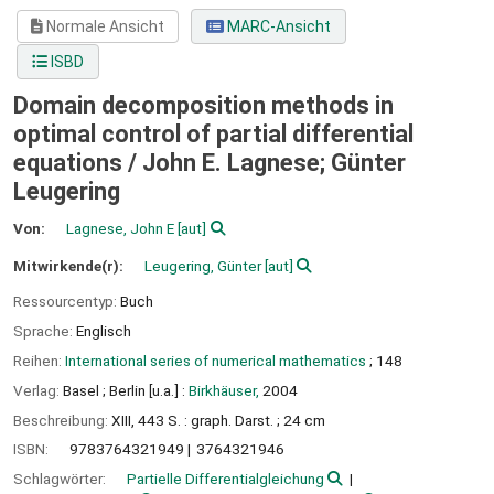
Normale Ansicht
MARC-Ansicht
ISBD
Domain decomposition methods in
optimal control of partial differential
equations /
John E. Lagnese; Günter
Leugering
Von:
Lagnese, John E
[aut]
Mitwirkende(r):
Leugering, Günter
[aut]
Ressourcentyp:
Buch
Sprache:
Englisch
Reihen:
International series of numerical mathematics
; 148
Verlag:
Basel ;
Berlin [u.a.] :
Birkhäuser,
2004
Beschreibung:
XIII, 443 S. : graph. Darst. ; 24 cm
ISBN:
9783764321949
3764321946
Schlagwörter:
Partielle Differentialgleichung